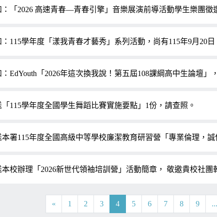
知：「2026 高速青春—青春引擎」音樂展演前導活動學生樂團
：115學年度「漾我青春才藝秀」系列活動，尚有115年9月20日
：EdYouth「2026年這次換我說！第五屆108課綱高中生論
送「115學年度全國學生舞蹈比賽實施要點」1份，請查照。
送本署115年度全國高級中等學校廉潔教育研習營「專業倫理，誠
送本校辦理「2026新世代領袖培訓營」活動簡章， 敬邀貴校社
«
1
2
3
4
5
6
7
8
9
..