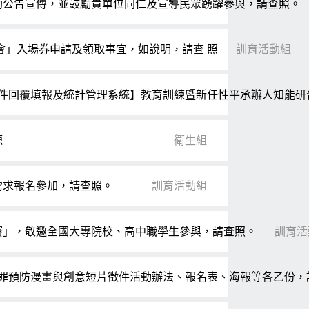
助公告宣傳，並鼓勵貴單位同仁及宣導民眾踴躍參與，請查照。
樂會」入場券申請及領取事宜，如說明，請查 照
訓育活動組
事件回覆填報及統計管理系統】教育訓練暨新任性平承辦人知能
源
衛生組
需求報名參加，請查照。
訓育活動組
賽」，敬邀全國大專院校、高中職學生參與，請查照。
訓育活
犯罪預防漫畫與創意短片徵件活動辦法、報名表、海報等各乙份