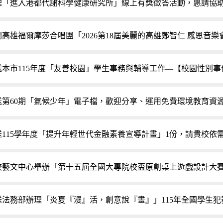
理「進入港都代謝科學健康研究所」線上有獎徵答活動，惠請協
關高雄福爾摩莎合唱團「2026第18屆美麗的高雄鄭智仁 感恩音
送本市115年度「友善校園」學生事務與輔導工作—【校園性別
送第60期「氣候少年」電子檔，歡迎分享、運用免費環境教育資
送115學年度「提升年輕世代金融素養宣導計畫」1份，請貴校依
校藝文中心舉辦「第十五屆全國大專院校盃原創桌上遊戲設計大
送法務部辦理「炎夏『漫』活，創意說『畫』」115年全國學生