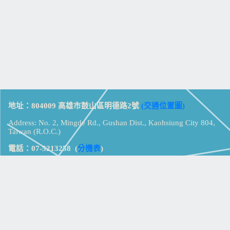
地址：804009 高雄市鼓山區明德路2號
(交通位置圖)
Address: No. 2, Mingde Rd., Gushan Dist., Kaohsiung City 804,
Taiwan (R.O.C.)
電話：07-5213258
(
分機表
)
傳真：07-5213259
【
Web_Phone_Call
】
瀏覽總計：
15340784
資訊安全
免責及隱私權宣告
版權所有：高雄市立鼓山高級中學