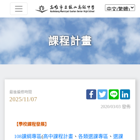
課程計畫
Facebook
Twitter
Line
Link
最後編修時間
2025/11/07
2020/03/03 發佈
【學校課程發展】
108課綱專區
(
高中課程計畫
、
各類選課專區
、
選課