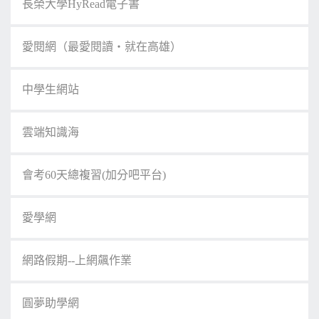
長榮大學HyRead電子書
愛閱網（最愛閱讀‧就在高雄）
中學生網站
雲端知識海
會考60天總複習(加分吧平台)
愛學網
網路假期--上網飆作業
圓夢助學網