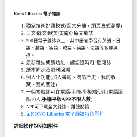
Kono Libraries 電子雜誌
獨家技術好讀模式
(
圖文分離，網頁直式瀏覽
)
日文
/
韓文
/
歐美
/
東南亞原文雜誌
200種電子雜誌以上，其中語言學習有英語、日
語、越語、德語、韓語、德語、法語等多種選
擇。
最新雜誌朗讀功能，讓您隨時可
”
聽雜誌
”
紙本同步及過刊回溯
個人化功能
(
加入書籤、閱讀歷史、我的收
藏、我的關注
)
一個帳號即可在電腦
/
手機
/
平板端使用(電腦版
限10人,
手機平版APP不限人數
)
APP可下載全文雜誌，離線閱讀
▲KONO Libraries
電子雜誌特色影片
詳細操作說明如附件