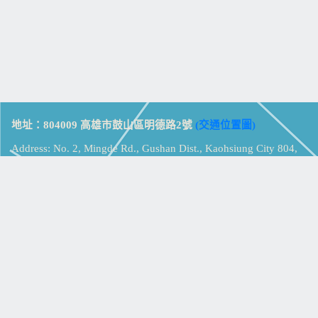
地址：804009 高雄市鼓山區明德路2號
(交通位置圖)
Address: No. 2, Mingde Rd., Gushan Dist., Kaohsiung City 804,
Taiwan (R.O.C.)
電話：07-5213258
(
分機表
)
傳真：07-5213259
【
Web_Phone_Call
】
瀏覽總計：
15324537
資訊安全
免責及隱私權宣告
版權所有：高雄市立鼓山高級中學
© Zsystem Design.