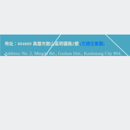
地址：804009 高雄市鼓山區明德路2號
(交通位置圖)
Address: No. 2, Mingde Rd., Gushan Dist., Kaohsiung City 804,
Taiwan (R.O.C.)
電話：07-5213258
(
分機表
)
傳真：07-5213259
【
Web_Phone_Call
】
瀏覽總計：
15361354
資訊安全
免責及隱私權宣告
版權所有：高雄市立鼓山高級中學
© Zsystem Design.