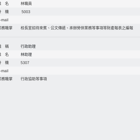
姓 名
林職員
分 機
5003
-mail
業務職掌
校長室招待來賓、公文傳遞、承辦勞保業務等事項等財產報表之編報
職 稱
行政助理
姓 名
林助理
分 機
5307
-mail
業務職掌
行政協助等事項