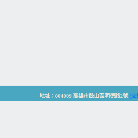
地址：804009 高雄市鼓山區明德路2號
(交
Address: No. 2, Mingde Rd., Gushan Dist., K
電話：07-5213258
(
分機表
)
傳真：07-5213259
【
Web_Phone_Call
】