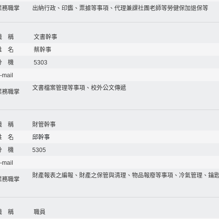
業務職掌
出納行政、印鑑、票據等事項、代理兼課社團老師等勞健保加退保等
職 稱
文書幹事
姓 名
蔡幹事
分 機
5303
-mail
文書檔案管理等事項、校外公文傳遞
業務職掌
職 稱
財管幹事
姓 名
邱幹事
分 機
5305
-mail
財產報表之編報、財產之保管與清理、物品報廢等事項、冷氣管理、鑰
業務職掌
職 稱
職員