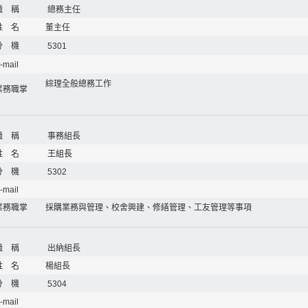
職 稱
總務主任
姓 名
董主任
分 機
5301
-mail
綜理全般總務工作
業務職掌
職 稱
事務組長
姓 名
王組長
分 機
5302
-mail
業務職掌
採購業務與管理、校舍興建、修繕管理、工友管理等事項
職 稱
出納組長
姓 名
楊組長
分 機
5304
-mail