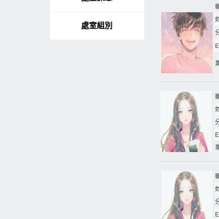
處室組別
E
E
E