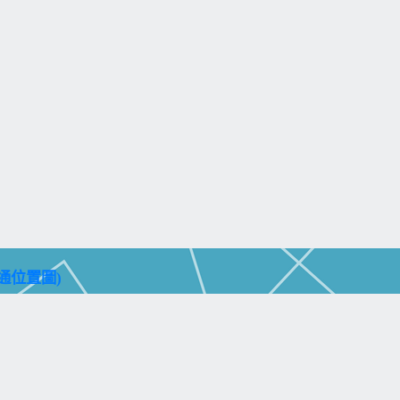
通位置圖)
aohsiung City 804, Taiwan (R.O.C.)