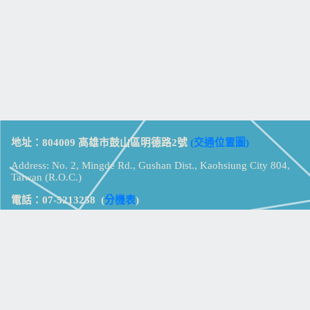
地址：804009 高雄市鼓山區明德路2號
(交通位置圖)
Address: No. 2, Mingde Rd., Gushan Dist., Kaohsiung City 804,
Taiwan (R.O.C.)
電話：07-5213258
(
分機表
)
傳真：07-5213259
【
Web_Phone_Call
】
瀏覽總計：
15316732
資訊安全
免責及隱私權宣告
版權所有：高雄市立鼓山高級中學