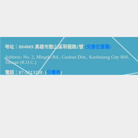
地址：804009 高雄市鼓山區明德路2號
(交通位置圖)
Address: No. 2, Mingde Rd., Gushan Dist., Kaohsiung City 804,
Taiwan (R.O.C.)
電話：07-5213258
(
分機表
)
傳真：07-5213259
【
Web_Phone_Call
】
瀏覽總計：
15325831
資訊安全
免責及隱私權宣告
版權所有：高雄市立鼓山高級中學
© Zsystem Design.