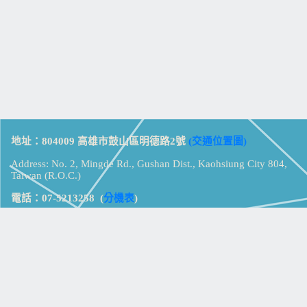
地址：804009 高雄市鼓山區明德路2號
(交通位置圖)
Address: No. 2, Mingde Rd., Gushan Dist., Kaohsiung City 804,
Taiwan (R.O.C.)
電話：07-5213258
(
分機表
)
傳真：07-5213259
【
Web_Phone_Call
】
瀏覽總計：
15325835
資訊安全
免責及隱私權宣告
版權所有：高雄市立鼓山高級中學