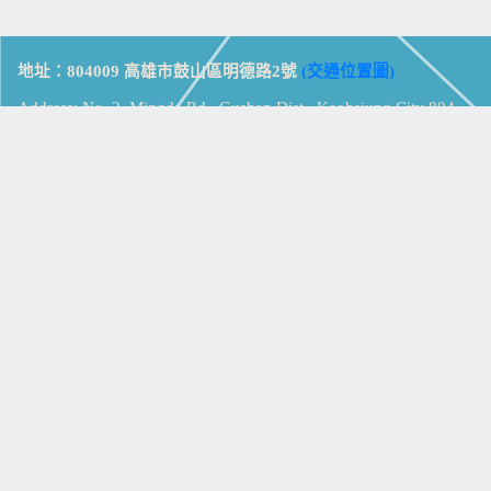
地址：804009 高雄市鼓山區明德路2號
(交通位置圖)
Address: No. 2, Mingde Rd., Gushan Dist., Kaohsiung City 804,
Taiwan (R.O.C.)
電話：07-5213258
(
分機表
)
傳真：07-5213259
【
Web_Phone_Call
】
瀏覽總計：
15327795
資訊安全
免責及隱私權宣告
版權所有：高雄市立鼓山高級中學
© Zsystem Design.