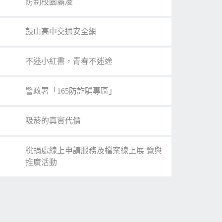
防制校園霸凌
鼓山高中交通安全網
不迷小紅書，青春不迷途
警政署「165防詐騙專區」
吸菸的真實代價
稅捐處線上申請服務及檔案線上展 覽與
推廣活動