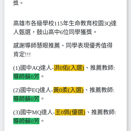
獎。
高雄市各級學校115年生命教育校園3Q達
人甄選，鼓山高中6位同學獲獎。
感謝導師慧眼推薦、同學表現優秀值得
肯定!!!
(1)國中AQ達人-
洪0佑(入選)
、推薦教師:
導師蘇0芳
。
(2)國中EQ達人-
黃0柔(入選)
、推薦教師:
導師蘇0芳
。
(3)國中MQ達人-
王0佩(優選)
、推薦教師:
導師蘇0芳
。