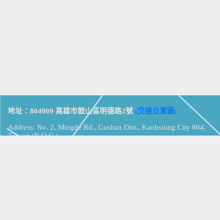
地址：804009 高雄市鼓山區明德路2號
(交通位置圖)
Address: No. 2, Mingde Rd., Gushan Dist., Kaohsiung City 804,
Taiwan (R.O.C.)
電話：07-5213258
(
分機表
)
傳真：07-5213259
【
Web_Phone_Call
】
瀏覽總計：
15345421
資訊安全
免責及隱私權宣告
版權所有：高雄市立鼓山高級中學