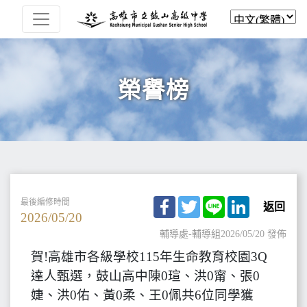
榮譽榜
Facebook
Twitter
Line
LinkedIn
最後編修時間
返回
2026/05/20
輔導處-輔導組
2026/05/20 發佈
賀!高雄市各級學校115年生命教育校園3Q
達人甄選，鼓山高中陳0瑄、洪0甯、張0
婕、洪0佑、黃0柔、王0佩共6位同學獲