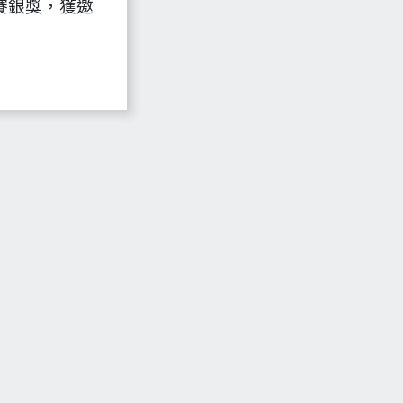
拔賽銀獎，獲邀