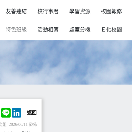
友善連結
校行事曆
學習資源
校園報修
特色班級
活動相簿
處室分機
Ｅ化校園
book
Twitter
Line
LinkedIn
返回
務組
2026/06/11 發佈