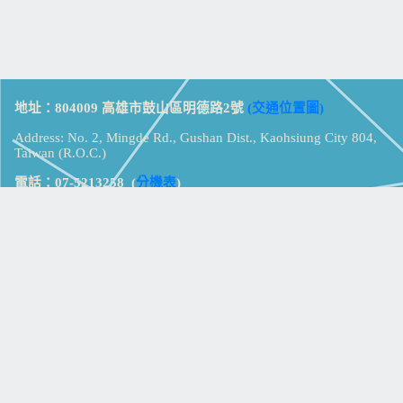
地址：804009 高雄市鼓山區明德路2號
(交通位置圖)
Address: No. 2, Mingde Rd., Gushan Dist., Kaohsiung City 804,
Taiwan (R.O.C.)
電話：07-5213258
(
分機表
)
傳真：07-5213259
【
Web_Phone_Call
】
瀏覽總計：
15390622
資訊安全
免責及隱私權宣告
版權所有：高雄市立鼓山高級中學
© Zsystem Design.