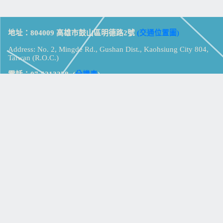
地址：804009 高雄市鼓山區明德路2號
(交通位置圖)
Address: No. 2, Mingde Rd., Gushan Dist., Kaohsiung City 804,
Taiwan (R.O.C.)
電話：07-5213258
(
分機表
)
傳真：07-5213259
【
Web_Phone_Call
】
瀏覽總計：
15330477
資訊安全
免責及隱私權宣告
版權所有：高雄市立鼓山高級中學
© Zsystem Design.