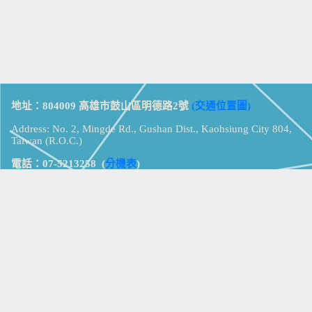
地址：804009 高雄市鼓山區明德路2號
(交通位置圖)
Address: No. 2, Mingde Rd., Gushan Dist., Kaohsiung City 804,
Taiwan (R.O.C.)
電話：07-5213258
(
分機表
)
傳真：07-5213259
【
Web_Phone_Call
】
瀏覽總計：
15436614
資訊安全
免責及隱私權宣告
版權所有：高雄市立鼓山高級中學
© Zsystem Design.