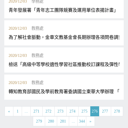
2020/12/03
學務處
青年發展署「青年志工團隊競賽及運用單位表揚計畫」
2020/12/03
教務處
為了解社會脈動，金車文教基金會長期辦理各項問卷調查，今
2020/12/03
教務處
檢送「高級中等學校適性學習社區推動校訂課程及彈性學習
2020/12/03
教務處
轉知教育部國民及學前教育署委請國立東華大學辦理 「10
«
1
...
271
272
273
274
275
276
277
278
279
280
281
...
344
»