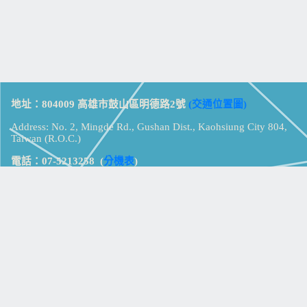
地址：804009 高雄市鼓山區明德路2號
(交通位置圖)
Address: No. 2, Mingde Rd., Gushan Dist., Kaohsiung City 804,
Taiwan (R.O.C.)
電話：07-5213258
(
分機表
)
傳真：07-5213259
【
Web_Phone_Call
】
瀏覽總計：
15361508
資訊安全
免責及隱私權宣告
版權所有：高雄市立鼓山高級中學
© Zsystem Design.