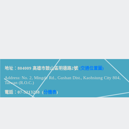
地址：804009 高雄市鼓山區明德路2號
(交通位置圖)
Address: No. 2, Mingde Rd., Gushan Dist., Kaohsiung City 804,
Taiwan (R.O.C.)
電話：07-5213258
(
分機表
)
傳真：07-5213259
【
Web_Phone_Call
】
瀏覽總計：
15330505
資訊安全
免責及隱私權宣告