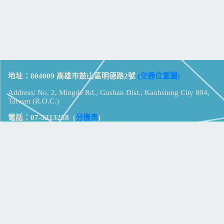
地址：804009 高雄市鼓山區明德路2號
(交通位置圖)
Address: No. 2, Mingde Rd., Gushan Dist., Kaohsiung City 804,
Taiwan (R.O.C.)
電話：07-5213258
(
分機表
)
傳真：07-5213259
【
Web_Phone_Call
】
瀏覽總計：
15377695
資訊安全
免責及隱私權宣告
版權所有：高雄市立鼓山高級中學
© Zsystem Design.