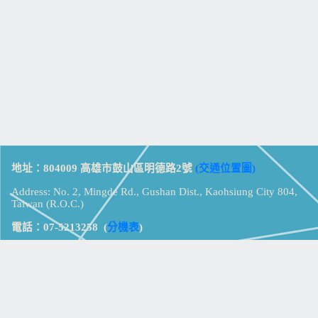
地址：804009 高雄市鼓山區明德路2號
(交通位置圖)
Address: No. 2, Mingde Rd., Gushan Dist., Kaohsiung City 804,
Taiwan (R.O.C.)
電話：07-5213258
(
分機表
)
傳真：07-5213259
【
Web_Phone_Call
】
瀏覽總計：
15322094
資訊安全
免責及隱私權宣告