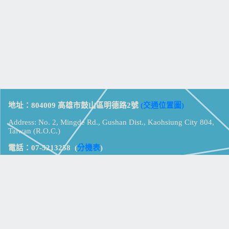
地址：804009 高雄市鼓山區明德路2號
(交通位置圖)
Address: No. 2, Mingde Rd., Gushan Dist., Kaohsiung City 804,
Taiwan (R.O.C.)
電話：07-5213258
(
分機表
)
傳真：07-5213259
【
Web_Phone_Call
】
瀏覽總計：
15353310
資訊安全
免責及隱私權宣告
版權所有：高雄市立鼓山高級中學