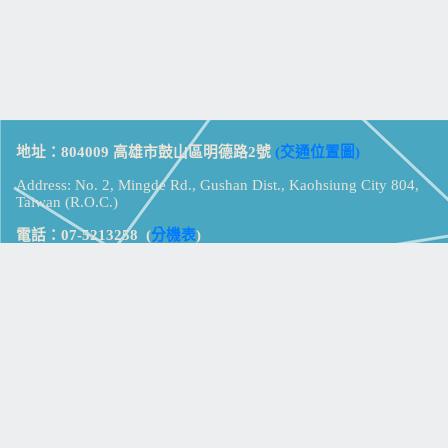
地址：804009 高雄市鼓山區明德路2號
(交通位置圖)
Address: No. 2, Mingde Rd., Gushan Dist., Kaohsiung City 804,
Taiwan (R.O.C.)
電話：07-5213258
(
分機表
)
傳真：07-5213259
【
Web_Phone_Call
】
瀏覽總計：
15359089
資訊安全
免責及隱私權宣告
版權所有：高雄市立鼓山高級中學
© Zsystem Design.