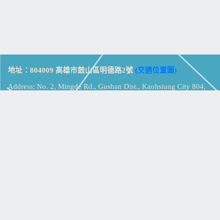
地址：804009 高雄市鼓山區明德路2號
(交通位置圖)
Address: No. 2, Mingde Rd., Gushan Dist., Kaohsiung City 804,
Taiwan (R.O.C.)
電話：07-5213258
(
分機表
)
傳真：07-5213259
【
Web_Phone_Call
】
瀏覽總計：
15357420
資訊安全
免責及隱私權宣告
版權所有：高雄市立鼓山高級中學
© Zsystem Design.