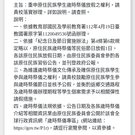
主旨：重申原住民族學生歲時祭儀放假之權利，請
貴校落實辦理，詳如說明，請查照。
說明：
一、依據教育部國民及學前教育署112年4月19日臺
教國署原字第1120049536號函辦理。
二、依據「紀念日及節日實施辦法」第4條第6款規
定略以，原住民族歲時祭儀等民俗節日放假1日，
各該原住民族放假日期，由原住民族委員會參酌各
該原住民族習俗公告，並刊登政府公報。
三、為維護歲時祭儀文化傳承及確保原住民族學生
參與歲時祭儀之權利，請貴校鼓勵原住民族學生參
與歲時祭儀節日並核予公假，並衡酌返鄉交通路程
及歲時祭儀辦理期程等學生個案需求予以相關彈性
請假措施。
四、歲時祭儀法規依據、公告日期及各族歲時祭儀
介紹等相關資訊業由原住民族委員會公開於該會全
球行政資訊網「歲時祭儀專區」(網站連結：
https://gov.tw/P1r)，請逕行瀏覽參閱，以資參據。