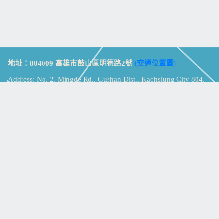
地址：804009 高雄市鼓山區明德路2號
(交通位置圖)
Address: No. 2, Mingde Rd., Gushan Dist., Kaohsiung City 804,
Taiwan (R.O.C.)
電話：07-5213258
(
分機表
)
傳真：07-5213259
【
Web_Phone_Call
】
瀏覽總計：
15322995
資訊安全
免責及隱私權宣告
版權所有：高雄市立鼓山高級中學
© Zsystem Design.