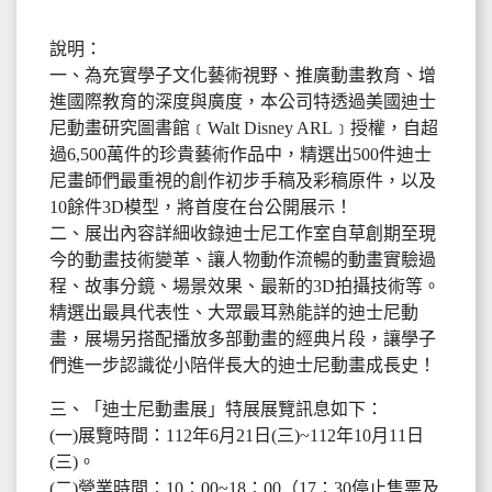
說明：
一、為充實學子文化藝術視野、推廣動畫教育、增
進國際教育的深度與廣度，本公司特透過美國迪士
尼動畫研究圖書館﹝Walt Disney ARL﹞授權，自超
過6,500萬件的珍貴藝術作品中，精選出500件迪士
尼畫師們最重視的創作初步手稿及彩稿原件，以及
10餘件3D模型，將首度在台公開展示！
二、展出內容詳細收錄迪士尼工作室自草創期至現
今的動畫技術變革、讓人物動作流暢的動畫實驗過
程、故事分鏡、場景效果、最新的3D拍攝技術等。
精選出最具代表性、大眾最耳熟能詳的迪士尼動
畫，展場另搭配播放多部動畫的經典片段，讓學子
們進一步認識從小陪伴長大的迪士尼動畫成長史！
三、「迪士尼動畫展」特展展覽訊息如下：
(一)展覽時間：112年6月21日(三)~112年10月11日
(三)。
(二)營業時間：10：00~18：00（17：30停止售票及