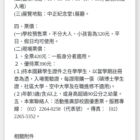
入場）
(三)展覽地點：中正紀念堂1展廳。
四、票價：
(一)學校預售票，不分大人、小孩皆為320元，平
日、假日均可使用。
(二)現場票價：
１、全票420元：一般身分者適用。
２、優待票390元：
(１)持本國籍學生證件之在學學生，以當學期註冊
章為憑，入場需驗證，每證限購一張（碩博士學生
證、社區大學、空中大學及在職進修不適用)。
(２)年齡3歲(含)以上，或身高超過90公分之幼童。
五、本案聯絡人：活動推廣部校園優惠票。服務專
線：（02）2264-0258（代表號）。傳真：（02）
2265-5352。
相關附件