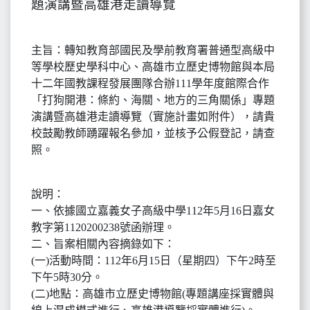
題演講暨高雄港走讀導覽
主旨：轉知教育部國民及學前教育署普通型高級中
等學校歷史學科中心、高雄市立歷史博物館與本局
十二年國教課程發展團隊合辦111學年度館際合作
「打狗開港：條約、海關、地方的三角關係」專題
演講暨高雄港走讀導覽（實施計畫如附件），請貴
校鼓勵教師踴躍報名參加，並核予公假登記，請查
照。
說明：
一、依據國立嘉義女子高級中學112年5月16日嘉女
教字第1120200238號函辦理。
二、旨案相關內容摘錄如下：
(一)活動時間：112年6月15日（星期四）下午2時至
下午5時30分。
(二)地點：高雄市立歷史博物館(專題講座採實體與