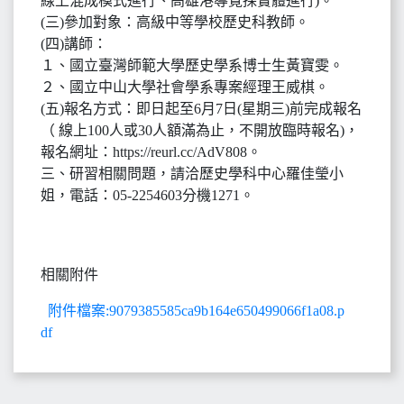
線上混成模式進行、高雄港導覽採實體進行)。
(三)參加對象：高級中等學校歷史科教師。
(四)講師：
１、國立臺灣師範大學歷史學系博士生黃寶雯。
２、國立中山大學社會學系專案經理王威棋。
(五)報名方式：即日起至6月7日(星期三)前完成報名
（ 線上100人或30人額滿為止，不開放臨時報名)，
報名網址：https://reurl.cc/AdV808。
三、研習相關問題，請洽歷史學科中心羅佳瑩小
姐，電話：05-2254603分機1271。
相關附件
附件檔案:9079385585ca9b164e650499066f1a08.p
df