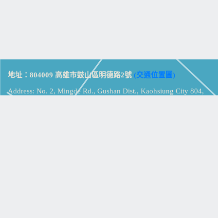
地址：804009 高雄市鼓山區明德路2號
(交通位置圖)
Address: No. 2, Mingde Rd., Gushan Dist., Kaohsiung City 804,
Taiwan (R.O.C.)
電話：07-5213258
(
分機表
)
傳真：07-5213259
【
Web_Phone_Call
】
瀏覽總計：
15380017
資訊安全
免責及隱私權宣告
版權所有：高雄市立鼓山高級中學
© Zsystem Design.