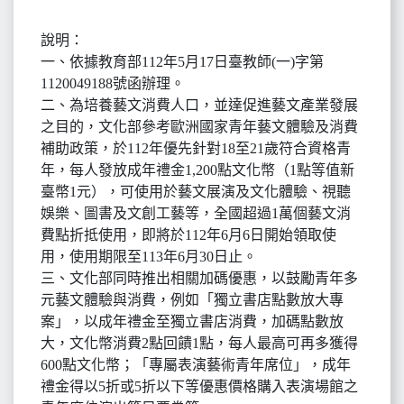
說明：
一、依據教育部112年5月17日臺教師(一)字第
1120049188號函辦理。
二、為培養藝文消費人口，並達促進藝文產業發展
之目的，文化部參考歐洲國家青年藝文體驗及消費
補助政策，於112年優先針對18至21歲符合資格青
年，每人發放成年禮金1,200點文化幣（1點等值新
臺幣1元），可使用於藝文展演及文化體驗、視聽
娛樂、圖書及文創工藝等，全國超過1萬個藝文消
費點折抵使用，即將於112年6月6日開始領取使
用，使用期限至113年6月30日止。
三、文化部同時推出相關加碼優惠，以鼓勵青年多
元藝文體驗與消費，例如「獨立書店點數放大專
案」，以成年禮金至獨立書店消費，加碼點數放
大，文化幣消費2點回饋1點，每人最高可再多獲得
600點文化幣；「專屬表演藝術青年席位」，成年
禮金得以5折或5折以下等優惠價格購入表演場館之