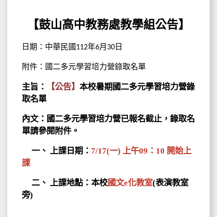
【鼓山高中教務處教學組公告】
日期：中華民國
年
月
日
112
6
30
附件：國二多元學習培力營錄取名單
主旨：
【公告】
本校暑期國二多元學習培力營錄
取名單
內文
：
國二多元學習培力營已報名截止，錄取名
單請參閱附件。
一、 上課日期：
7/17(
一
) 上午09：10 開始上
課
二、 上課地點：本校
國文
e
化教室
(
表演教室
旁
)