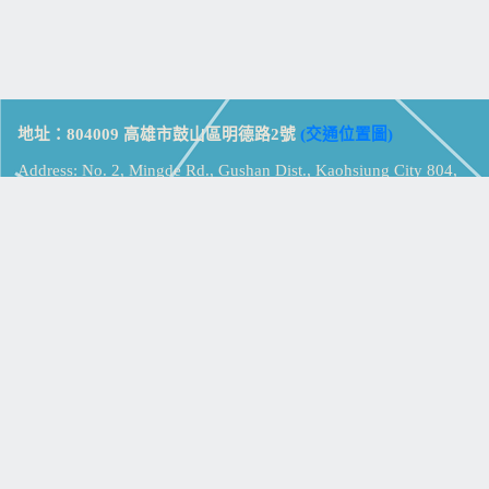
地址：804009 高雄市鼓山區明德路2號
(交通位置圖)
Address: No. 2, Mingde Rd., Gushan Dist., Kaohsiung City 804,
Taiwan (R.O.C.)
電話：07-5213258
(
分機表
)
傳真：07-5213259
【
Web_Phone_Call
】
瀏覽總計：
15320119
資訊安全
免責及隱私權宣告
版權所有：高雄市立鼓山高級中學
© Zsystem Design.