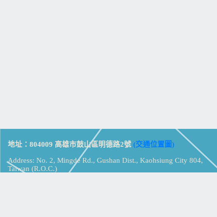
地址：804009 高雄市鼓山區明德路2號
(交通位置圖)
Address: No. 2, Mingde Rd., Gushan Dist., Kaohsiung City 804,
Taiwan (R.O.C.)
電話：07-5213258
(
分機表
)
傳真：07-5213259
【
Web_Phone_Call
】
瀏覽總計：
15335002