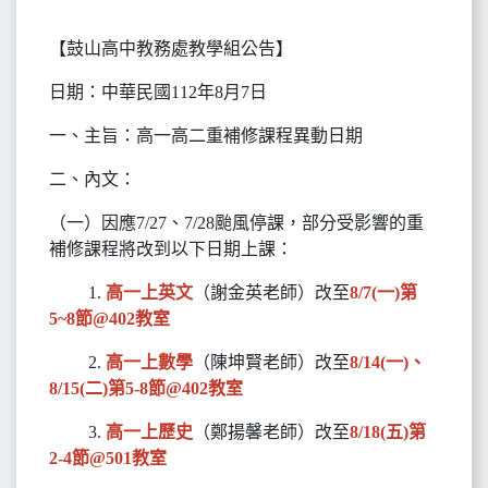
【鼓山高中教務處教學組公告】
日期：中華民國112年8月7日
一、主旨：高一高二重補修課程異動日期
二、內文：
（一）因應7/27、7/28颱風停課，部分受影響的重
補修課程將改到以下日期上課：
1.
高一上英文
（謝金英老師）改至
8/7(一)第
5~8節@402教室
2.
高一上數學
（陳坤賢老師）改至
8/14(一)、
8/15(二)第5-8節@402教室
3.
高一上歷史
（鄭揚馨老師）改至
8/18(五)第
2-4節@501教室