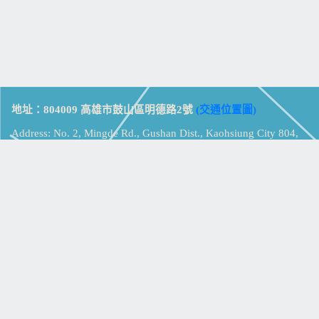
地址：804009 高雄市鼓山區明德路2號
(交通位置圖)
Address: No. 2, Mingde Rd., Gushan Dist., Kaohsiung City 804,
Taiwan (R.O.C.)
電話：07-5213258
(
分機表
)
傳真：07-5213259
【
Web_Phone_Call
】
瀏覽總計：
15353575
資訊安全
免責及隱私權宣告
版權所有：高雄市立鼓山高級中學
© Zsystem Design.