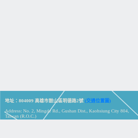
地址：804009 高雄市鼓山區明德路2號
(交通位置圖)
Address: No. 2, Mingde Rd., Gushan Dist., Kaohsiung City 804,
Taiwan (R.O.C.)
電話：07-5213258
(
分機表
)
傳真：07-5213259
【
Web_Phone_Call
】