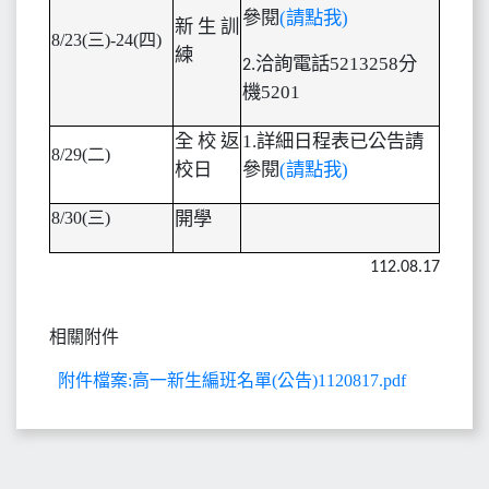
參閱
(請點我)
新生訓
8/23(
三)-24(四)
練
.
洽詢電話5213258分
2
機5201
全校返
1.
詳細日程表已公告請
8/29(
二)
校日
參閱
(請點我)
8/30(
三)
開學
112.08.17
相關附件
附件檔案:高一新生編班名單(公告)1120817.pdf