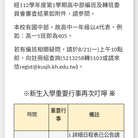
經112學年度第1學期高中部編班及轉班委
員會審查結果如附件，請參閱。
本校有國中部，故高中一年級以4代表。例
如：高一5班即為405。
若有編班相關疑問，請於8/21(一)上午10點
前，向註冊組查詢(5213258轉5103或請來
信regist@kusjh.kh.edu.tw
)
。
※新生入學重要行事再次叮嚀
※
重要行
時間
備註
事
1.
詳細日程表已公告請