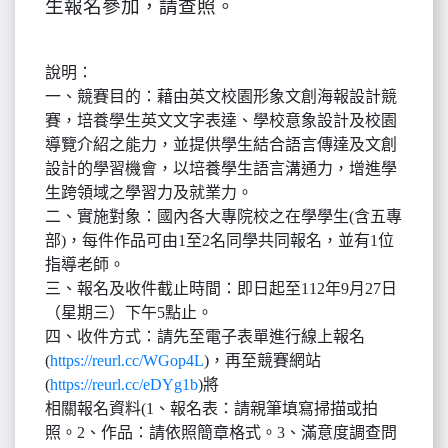
生報名參加，請查照。
說明：
一、競賽目的：藉由英文校園形象文創海報設計競
賽，培養學生英文文字表達、學校意象設計及校園
導覽介紹之能力，並提供學生結合語言傳達及文創
設計的學習機會，以培養學生語言溝通力，增進學
生跨領域之學習力及就業力。
二、實施對象：國內各大專院校之在學學生(含五專
部)，每件作品可由1至2名同學共同報名，並有1位
指導老師。
三、報名及收件截止時間：即日起至112年9月27日
（星期三）下午5點止。
四、收件方式：請先至電子表單進行線上報名
(
https://reurl.cc/WGop4L
)，再至競賽網站
(
https://reurl.cc/eDYg1b
)將
相關報名資料(1、報名表：請親筆填寫掃描或拍
照。2、作品：請依照簡章格式。3、滿意度調查問