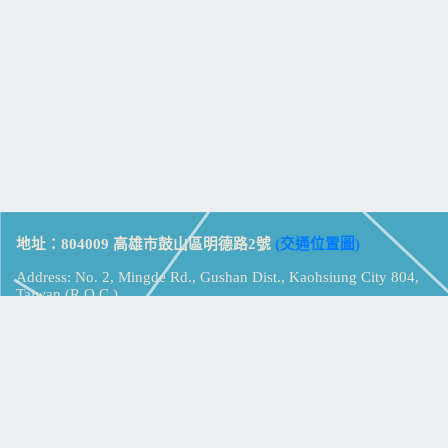
地址：804009 高雄市鼓山區明德路2號
(交通位置圖)
Address: No. 2, Mingde Rd., Gushan Dist., Kaohsiung City 804,
Taiwan (R.O.C.)
電話：07-5213258
(
分機表
)
傳真：07-5213259
【
Web_Phone_Call
】
瀏覽總計：
15365131
資訊安全
免責及隱私權宣告