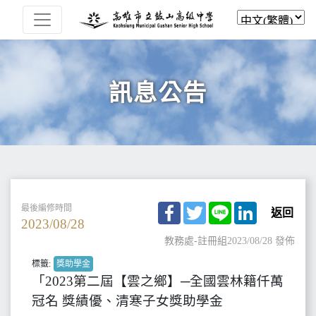
訊息公告
Facebook
Twitter
Line
LinkedIn
最後編修時間
返回
2023/08/28
教務處-註冊組
2023/08/28 發佈
標籤:
獎助學金
「2023第二屆【雲之鄉】─全國雲林籍仟萬
冠名 獎績優、清寒子女獎助學金