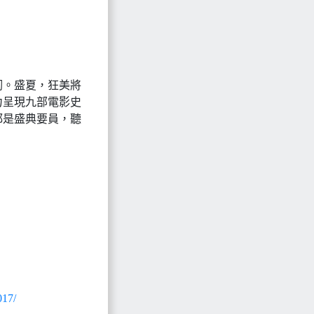
砌。盛夏，狂美將
力呈現九部電影史
都是盛典要員，聽
017/