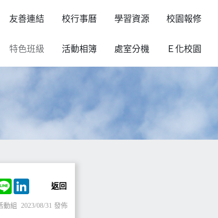
友善連結
校行事曆
學習資源
校園報修
特色班級
活動相簿
處室分機
Ｅ化校園
ok
witter
Line
LinkedIn
返回
活動組
2023/08/31 發佈