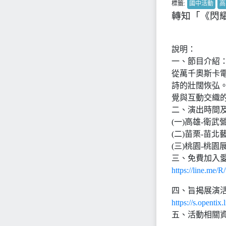
標籤:
國中活動
高
轉知「《閃
說明：
一、節目介紹
從萬千奧斯卡
詩的壯闊恢弘
覺與互動交織
二、演出時間
(一)高雄-衛武營
(二)苗栗-苗北藝
(三)桃園-桃園展
三、免費加入愛
https://line.me/
四、旨揭展演活
https://s.opentix
五、活動相關