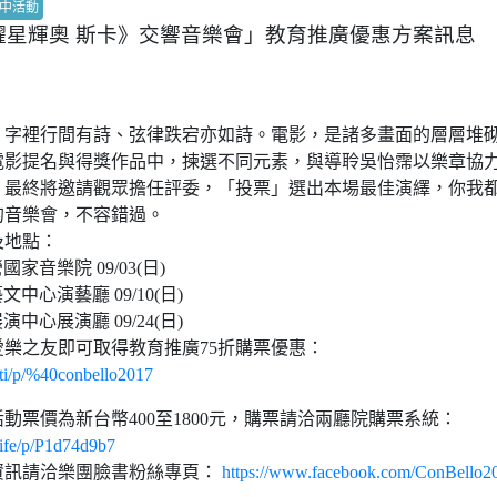
中活動
耀星輝奧 斯卡》交響音樂會」教育推廣優惠方案訊息
：字裡行間有詩、弦律跌宕亦如詩。電影，是諸多畫面的層層堆
電影提名與得獎作品中，揀選不同元素，與導聆吳怡霈以樂章協
。最終將邀請觀眾擔任評委，「投票」選出本場最佳演繹，你我
的音樂會，不容錯過。
及地點：
國家音樂院 09/03(日)
文中心演藝廳 09/10(日)
演中心展演廳 09/24(日)
樂之友即可取得教育推廣75折購票優惠：
R/ti/p/%40conbello2017
動票價為新台幣400至1800元，購票請洽兩廳院購票系統：
.life/p/P1d74d9b7
資訊請洽樂團臉書粉絲專頁：
https://www.facebook.com/ConBello2