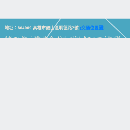
地址：804009 高雄市鼓山區明德路2號
(交通位置圖)
Address: No. 2, Mingde Rd., Gushan Dist., Kaohsiung City 804,
Taiwan (R.O.C.)
電話：07-5213258
(
分機表
)
傳真：07-5213259
【
Web_Phone_Call
】
瀏覽總計：
15384435
資訊安全
免責及隱私權宣告
版權所有：高雄市立鼓山高級中學
© Zsystem Design.