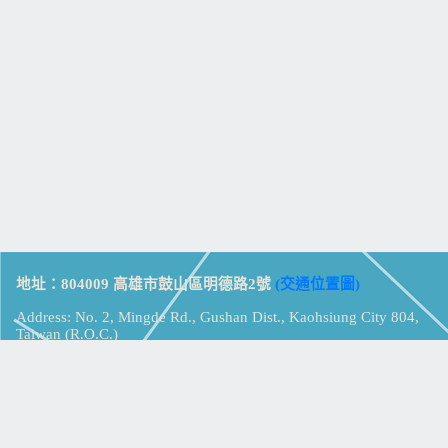
地址：804009 高雄市鼓山區明德路2號
(交通位置圖)
Address: No. 2, Mingde Rd., Gushan Dist., Kaohsiung City 804,
Taiwan (R.O.C.)
電話：07-5213258
(
分機表
)
傳真：07-5213259
【
Web_Phone_Call
】
瀏覽總計：
15357363