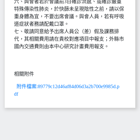
六、與會者若於會議前3日確診流感、或確診嚴重
特殊傳染性肺炎，於快篩未呈現陰性之前，請以保
重身體為宜，不要出席會議。與會人員，若有呼吸
道症狀者務請配戴口罩。
七、敬請同意給予出席人員公（差）假及課務排
代，其相關費用請在貴校對應項目中報支；外縣市
國內交通費則由本中心研究計畫費用報支。
相關附件
附件檔案:89779c12d46af84d06d3a2b700e9985d.p
df