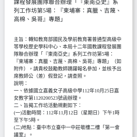
課程發展團隊聯合辦理「『東南亞史』系
列工作坊第5場：『柬埔寨：真臘、吉蔑、
高棉、吳哥』專題」
主旨：轉知教育部國民及學前教育署普通型高級中
等學校歷史學科中心、本局十二年國教課程發展團
隊聯合辦理「『東南亞史』系列工作坊第5場：
『柬埔寨：真臘、吉蔑、高棉、吳哥』專題」（如
附件），請貴校鼓勵教師踴躍報名參加，並核予出
席教師公（差）假登記，請查照。
說明：
一、依據國立嘉義女子高級中學112年10月25日嘉
女教字第1120200523號函辦理。
二、旨揭工作坊活動規劃如下：
(一)活動時間：112年11月12日（星期日）下午1時
至下午5時。
(二)地點：臺中市立臺中一中莊敬樓二樓「第一會
議室」。