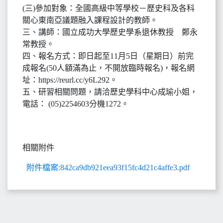
(三)參加對象：全國高級中等學校－歷史科及各科
關心東南亞議題融入課程設計的教師。
三、講師：國立成功大學歷史學系退休教授 鄭永
常教授。
四、報名方式：即日起至11月5日（星期日）前完
成報名(50人額滿為止，不開放臨時報名)，報名網
址：https://reurl.cc/y6L292。
五、研習相關問題，請洽歷史學科中心成瑜小姐，
電話： (05)2254603分機1272。
相關附件
附件檔案:842ca9db921eea93f15fc4d21c4affe3.pdf