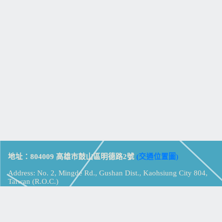
地址：804009 高雄市鼓山區明德路2號
(交通位置圖)
Address: No. 2, Mingde Rd., Gushan Dist., Kaohsiung City 804,
Taiwan (R.O.C.)
電話：07-5213258
(
分機表
)
傳真：07-5213259
【
Web_Phone_Call
】