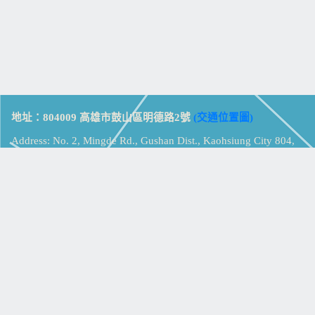
地址：804009 高雄市鼓山區明德路2號
(交通位置圖)
Address: No. 2, Mingde Rd., Gushan Dist., Kaohsiung City 804,
Taiwan (R.O.C.)
電話：07-5213258
(
分機表
)
傳真：07-5213259
【
Web_Phone_Call
】
瀏覽總計：
15346520
資訊安全
免責及隱私權宣告
版權所有：高雄市立鼓山高級中學
© Zsystem Design.