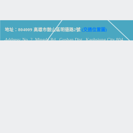
地址：804009 高雄市鼓山區明德路2號
(交通位置圖)
Address: No. 2, Mingde Rd., Gushan Dist., Kaohsiung City 804,
Taiwan (R.O.C.)
電話：07-5213258
(
分機表
)
傳真：07-5213259
【
Web_Phone_Call
】
瀏覽總計：
15377686
資訊安全
免責及隱私權宣告
版權所有：高雄市立鼓山高級中學
© Zsystem Design.