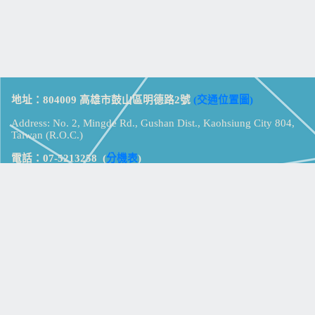
地址：804009 高雄市鼓山區明德路2號
(交通位置圖)
Address: No. 2, Mingde Rd., Gushan Dist., Kaohsiung City 804,
Taiwan (R.O.C.)
電話：07-5213258
(
分機表
)
傳真：07-5213259
【
Web_Phone_Call
】
瀏覽總計：
15327861
資訊安全
免責及隱私權宣告
版權所有：高雄市立鼓山高級中學
© Zsystem Design.