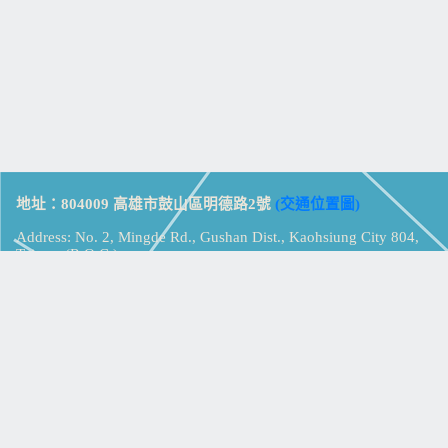
地址：804009 高雄市鼓山區明德路2號
(交通位置圖)
Address: No. 2, Mingde Rd., Gushan Dist., Kaohsiung City 804,
Taiwan (R.O.C.)
電話：07-5213258
(
分機表
)
傳真：07-5213259
【
Web_Phone_Call
】
瀏覽總計：
15335230
資訊安全
免責及隱私權宣告
版權所有：高雄市立鼓山高級中學