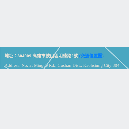
地址：804009 高雄市鼓山區明德路2號
(交通位置圖)
Address: No. 2, Mingde Rd., Gushan Dist., Kaohsiung City 804,
Taiwan (R.O.C.)
電話：07-5213258
(
分機表
)
傳真：07-5213259
【
Web_Phone_Call
】
瀏覽總計：
15324590
資訊安全
免責及隱私權宣告
版權所有：高雄市立鼓山高級中學
© Zsystem Design.