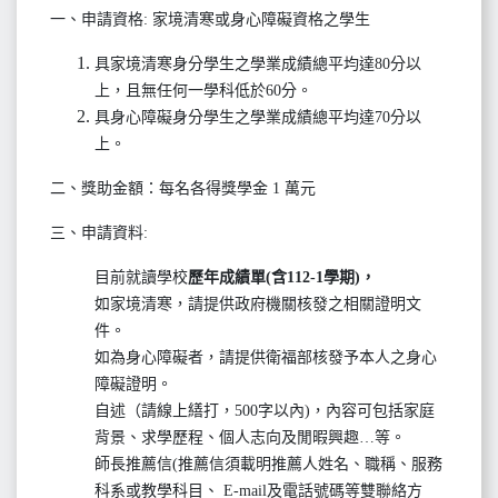
一、申請資格: 家境清寒或身心障礙資格之學生
具家境清寒身分學生之學業成績總平均達80分以
上，且無任何一學科低於60分。
具身心障礙身分學生之學業成績總平均達70分以
上。
二、獎助金額：每名各得獎學金 1 萬元
三、申請資料:
目前就讀學校
歷年成績單(含112-1學期)，
如家境清寒，請提供政府機關核發之相關證明文
件。
如為身心障礙者，請提供衛福部核發予本人之身心
障礙證明。
自述（請線上繕打，500字以內)，內容可包括家庭
背景、求學歷程、個人志向及閒暇興趣…等。
師長推薦信(推薦信須載明推薦人姓名、職稱、服務
科系或教學科目、 E-mail及電話號碼等雙聯絡方