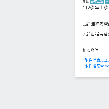
標籤:
高中活動
考
112學年上
1.詳細補考成績請上
2.若有補考成
相關附件
附件檔案:112
附件檔案:aef6cd7