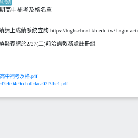
試成績
學期高中補考及格名單
成績系統查詢 https://highschool.kh.edu.tw/Login.acti
績疑義請於2/27(二)前洽詢教務處註冊組
1高中補考及格.pdf
efe04e9ccbafcdaea02f3fbc1.pdf