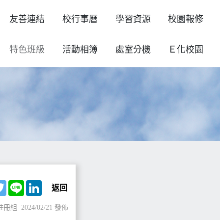
友善連結
校行事曆
學習資源
校園報修
特色班級
活動相簿
處室分機
Ｅ化校園
ebook
Twitter
Line
LinkedIn
返回
註冊組
2024/02/21 發佈