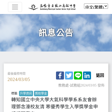
訊息公告
Facebook
Twitter
Line
LinkedIn
最後編修時間
返回
2024/03/05
教務處-試務組
2024/03/05 發佈
標籤:
升學資訊
獎助學金
轉知國立中央大學大氣科學學系系友會辦
理鄧念濠校友清 寒優秀學生入學獎學金申