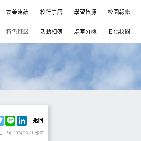
友善連結
校行事曆
學習資源
校園報修
特色班級
活動相簿
處室分機
Ｅ化校園
ebook
Twitter
Line
LinkedIn
返回
註冊組
2024/03/21 發佈