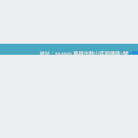
地址：804009 高雄市鼓山區明德路2號
(交
Address: No. 2, Mingde Rd., Gushan Dist., K
電話：07-5213258
(
分機表
)
傳真：07-5213259
【
Web_Phone_Call
】
瀏覽總計：
15360113
資訊安全
免責及隱私權宣告
版權所有：高雄市立鼓山高級中學
© Zsystem Design.