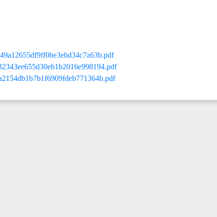
12655df9ff0be3ebd34c7a63b.pdf
43ee655d30eb1b2016e998194.pdf
54db1b7b1f6909fdeb771364b.pdf