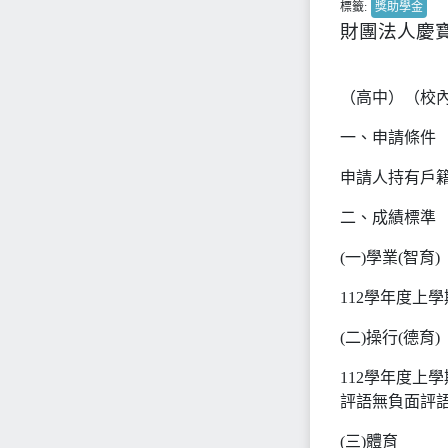
標籤:
獎助學金
財團法人慶
（高中）（校內
一、申請條件
申請人持有戶
二、成績標準
(一)學業(智育)
112學年度上
(二)操行(德育)
112學年度上
評語無負面評
(三)體育