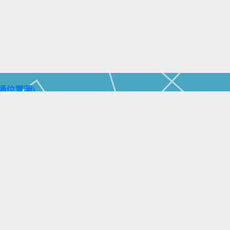
通位置圖)
aohsiung City 804, Taiwan (R.O.C.)