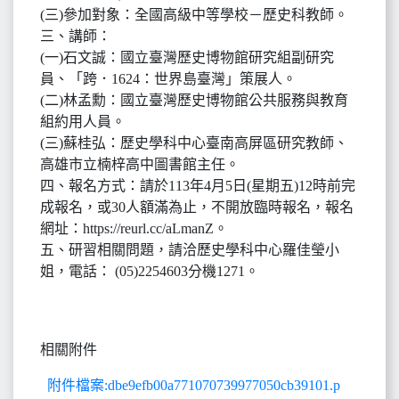
(三)參加對象：全國高級中等學校－歷史科教師。
三、講師：
(一)石文誠：國立臺灣歷史博物館研究組副研究
員、「跨．1624：世界島臺灣」策展人。
(二)林孟勳：國立臺灣歷史博物館公共服務與教育
組約用人員。
(三)蘇桂弘：歷史學科中心臺南高屏區研究教師、
高雄市立楠梓高中圖書館主任。
四、報名方式：請於113年4月5日(星期五)12時前完
成報名，或30人額滿為止，不開放臨時報名，報名
網址：https://reurl.cc/aLmanZ。
五、研習相關問題，請洽歷史學科中心羅佳瑩小
姐，電話： (05)2254603分機1271。
相關附件
附件檔案:dbe9efb00a771070739977050cb39101.p