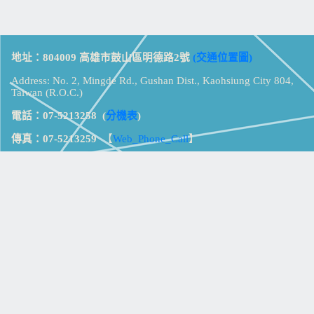
地址：804009 高雄市鼓山區明德路2號
(交通位置圖)
Address: No. 2, Mingde Rd., Gushan Dist., Kaohsiung City 804,
Taiwan (R.O.C.)
電話：07-5213258
(
分機表
)
傳真：07-5213259
【
Web_Phone_Call
】
瀏覽總計：
15338377
資訊安全
免責及隱私權宣告
版權所有：高雄市立鼓山高級中學
© Zsystem Design.