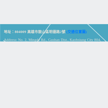
地址：804009 高雄市鼓山區明德路2號
(交通位置圖)
Address: No. 2, Mingde Rd., Gushan Dist., Kaohsiung City 804,
Taiwan (R.O.C.)
電話：07-5213258
(
分機表
)
傳真：07-5213259
【
Web_Phone_Call
】
瀏覽總計：
15360972
資訊安全
免責及隱私權宣告
版權所有：高雄市立鼓山高級中學
© Zsystem Design.